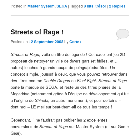
Posted in
Master System
,
SEGA
|
Tagged
8 bits
,
trésor
|
2
Replies
Streets of Rage !
Posted on
12 September 2008
by
Cortex
Streets of Rage
, voilà un titre de légende ! Cet excellent jeu 2D
proposait de nettoyer un ville de divers gars (et fifilles, et…
autres) louches à grands coups de poings/pieds/têtes. Un
concept simple, jouissif à deux, que vous pouvez retrouver dans
des titres comme
Double Dragon
ou
Final Fight
.
Streets of Rage
porte la marque de SEGA, et reste un des titres phares de la
Megadrive (notamment grâce à l’équipe de développement qui fut
à l’origine de
Shinobi
, un autre monument), et pour certains –
dont moi – LE meilleur beat-them-all de tous les temps !
Cependant, il ne faudrait pas oublier les 2 excellentes
conversions de
Streets of Rage
sur Master System (et sur Game
Gear).