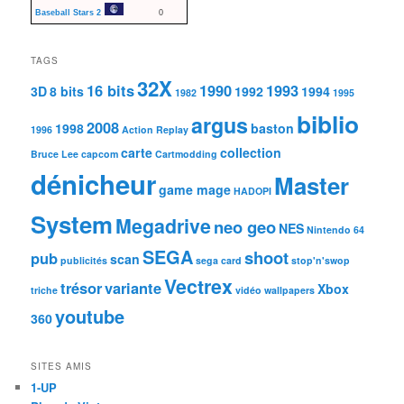
Baseball Stars 2
0
TAGS
32X
16 bits
1990
1993
3D
8 bits
1992
1994
1982
1995
biblio
argus
2008
1998
baston
1996
Action Replay
carte
collection
Bruce Lee
capcom
Cartmodding
dénicheur
Master
game mage
HADOPI
System
Megadrive
neo geo
NES
Nintendo 64
SEGA
shoot
pub
scan
publicités
sega card
stop'n'swop
Vectrex
trésor
variante
Xbox
triche
vidéo
wallpapers
youtube
360
SITES AMIS
1-UP