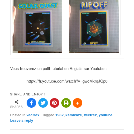
Vous trouverez un petit tutorial en Anglais sur Youtube :
httpv://fr.youtube.com/watch?v=gwcMkrqJQp0
SHARE AND ENJOY !
SHARES
Posted in
Vectrex
|
Tagged
1982
,
kamikaze
,
Vectrex
,
youtube
|
Leave a reply