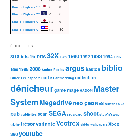
King of Fighters '97
C
0
0
King of Fighters '97
C
King of Fighters '97
R1
0
30
King of Fighters '97
R1
ÉTIQUETTES
32X
16 bits
1990
1993
3D
8 bits
1992
1994
1982
1995
biblio
argus
2008
1998
baston
1996
Action Replay
carte
collection
Bruce Lee
capcom
Cartmodding
dénicheur
Master
game mage
HADOPI
System
Megadrive
neo geo
NES
Nintendo 64
SEGA
shoot
pub
scan
publicités
sega card
stop'n'swop
Vectrex
trésor
variante
Xbox
triche
vidéo
wallpapers
youtube
360