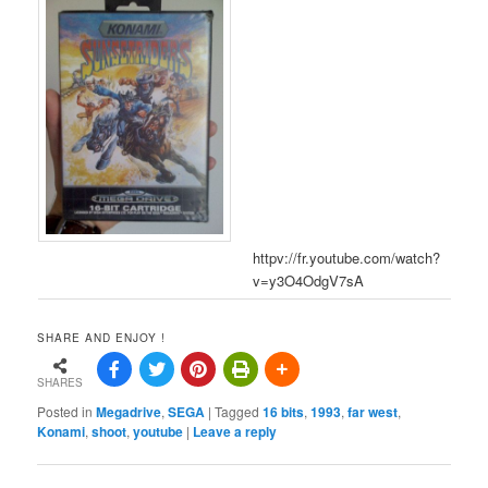
httpv://fr.youtube.com/watch?
v=y3O4OdgV7sA
SHARE AND ENJOY !
SHARES
Posted in
Megadrive
,
SEGA
|
Tagged
16 bits
,
1993
,
far west
,
Konami
,
shoot
,
youtube
|
Leave a reply