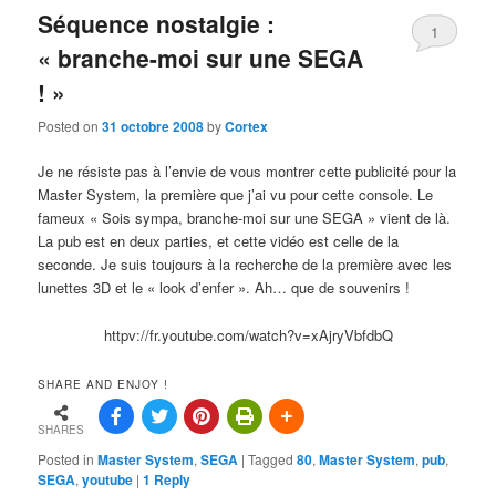
Séquence nostalgie :
1
« branche-moi sur une SEGA
! »
Posted on
31 octobre 2008
by
Cortex
Je ne résiste pas à l’envie de vous montrer cette publicité pour la
Master System, la première que j’ai vu pour cette console. Le
fameux « Sois sympa, branche-moi sur une SEGA » vient de là.
La pub est en deux parties, et cette vidéo est celle de la
seconde. Je suis toujours à la recherche de la première avec les
lunettes 3D et le « look d’enfer ». Ah… que de souvenirs !
httpv://fr.youtube.com/watch?v=xAjryVbfdbQ
SHARE AND ENJOY !
SHARES
Posted in
Master System
,
SEGA
|
Tagged
80
,
Master System
,
pub
,
SEGA
,
youtube
|
1
Reply