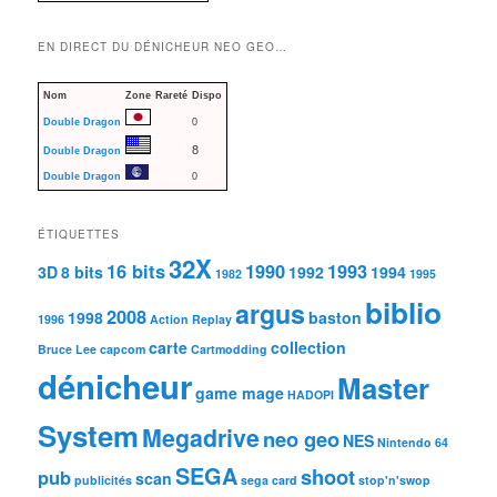
EN DIRECT DU DÉNICHEUR NEO GEO…
Nom
Zone
Rareté
Dispo
Double Dragon
0
8
Double Dragon
Double Dragon
0
ÉTIQUETTES
32X
16 bits
1990
1993
3D
8 bits
1992
1994
1982
1995
biblio
argus
2008
1998
baston
1996
Action Replay
carte
collection
Bruce Lee
capcom
Cartmodding
dénicheur
Master
game mage
HADOPI
System
Megadrive
neo geo
NES
Nintendo 64
SEGA
shoot
pub
scan
publicités
sega card
stop'n'swop