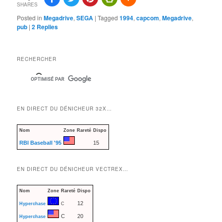
SHARES
Posted in
Megadrive
,
SEGA
|
Tagged
1994
,
capcom
,
Megadrive
,
pub
|
2
Replies
RECHERCHER
EN DIRECT DU DÉNICHEUR 32X…
Nom
Zone
Rareté
Dispo
RBI Baseball '95
15
EN DIRECT DU DÉNICHEUR VECTREX…
Nom
Zone
Rareté
Dispo
12
Hyperchase
C
C
20
Hyperchase