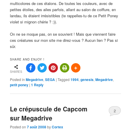
multicolores de ces étalons. De toutes les couleurs, avec de
petites étoiles, des ailes parfois, allant au salon de coiffure, en
landau, ils étaient irrésistibles (te rappelles-tu de ce Petit Poney
violet si mignon chérie ? :)).
On ne se moque pas, on se souvient ! Mais que viennent faire
ces créatures sur mon site me direz-vous ? Aucun lien ? Pas si
sûr.
SHARE AND ENJOY !
SHARES
Posted in
Megadrive
,
SEGA
|
Tagged
1994
,
genesis
,
Megadrive
,
petit poney
|
1
Reply
Le crépuscule de Capcom
2
sur Megadrive
Posted on
7 août 2008
by
Cortex